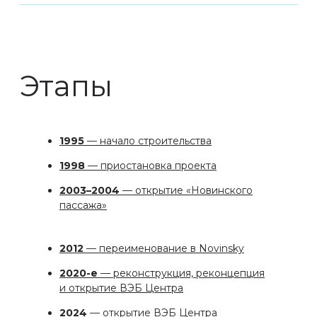
2020-е
— реконструкция, реконцепция
и открытие ВЭБ Центра
2024
— открытие ВЭБ Центра
1995
НАЧАЛО
СТРОИТЕЛЬСТВА
В 1995 году стартовало
строительство здания
на Новинском бульваре, 31. Проект
изначально задумывался как
масштабный торгово-деловой
центр, объединяющий офисы
класса A, торговые галереи
и подземную парковку.
По своим параметрам,
инженерным решениям