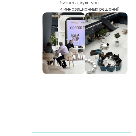
Победитель
Лучший проект в номинации
«торговый центр»
CRE MOSCOW AWARDS 2025
Лауреат
В номинации «редевелопмент
торговой недвижимости»