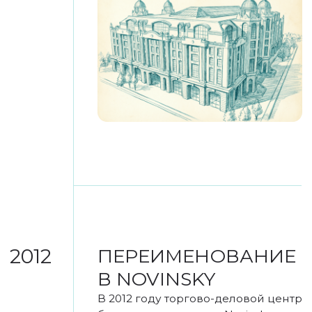
3. Функциональные изменения
Появление площадки для
мероприятий и коворкинга
4. Концептуальные изменения
Новое позиционирование
«Пространство развития»
позволило создать новый
кластер в центре Москвы, где
собраны сервисы для развития
личности, бизнеса и инноваций
На -1 этаже расположилась