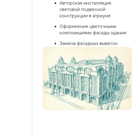
Реконцепция»
Победитель
«МФК с торгово-общественной
составляющей»
2025
WORKPLACE AWARDS 2025
Победитель
В номинации «МФК»