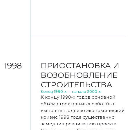
2003
ОТКРЫТИЕ
ТОРГОВО-
ДЕЛОВОГО ЦЕНТРА
«НОВИНСКИЙ
ПАССАЖ»
2003–2004 годы
В 2004 году комплекс был введён
в эксплуатацию и открылся под
названием «Новинский пассаж».
Здание стало заметным объектом
на Садовом кольце, объединив
под одной крышей офисные
помещения, торговые
пространства и развитую