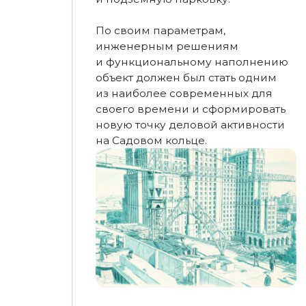
СТРОИТЕЛЬСТВА
Конец 1990-х — начало 2000-х
К концу 1990-х годов основной
объём строительных работ был
выполнен, однако экономический
кризис 1998 года существенно
замедлил реализацию проекта.
Строительство было временно
приостановлено, а сроки ввода
объекта в эксплуатацию
сдвинулись на несколько лет.
В начале 2000-х финансирование
было восстановлено, проект
доработан с учётом новых
рыночных требований,
и строительство возобновилось.