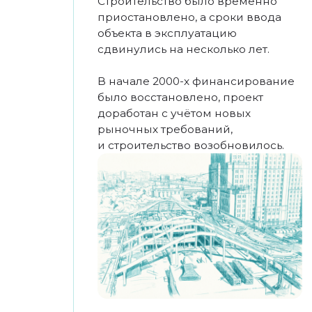
сервисную инфраструктуру.
«Новинский пассаж» быстро занял
свою нишу на рынке
коммерческой недвижимости
Москвы и стал узнаваемым
элементом городской среды.
АРХИТЕКТУРА
И КОНЦЕПЦИЯ
ЗДАНИЯ
Здание выделяется
выразительной архитектурой
и масштабом. В его облике
сочетаются функциональность
и представительность,
характерные для крупных