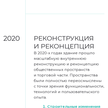
2024
ОТКРЫТИЕ ВЭБ
ЦЕНТРА
В 2024 году объект получил
своё современное
название — ВЭБ Центр,
ознаменовав начало новой
главы в истории здания.