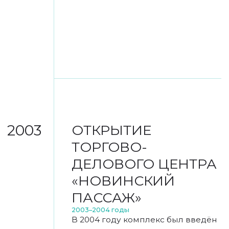
общественно-деловых объектов
конца XX века.
Проект был реализован при
участии:
М. Посохина
— сына
Михаила Посохина, автора
сталинской высотки
на Баррикадной;
Алексея Ерохина,
ГУП
«Моспроект-2 имени М. В.
Посохина».
Архитектурное решение
комплекса органично вписалось
в застройку Кудринской площади
и стало важной частью
её современного облика.