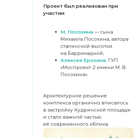
Ремонт кровли
Капитальный ремонт
Модернизация
противопожарной системы
Замена гранитной плитки
и облицовка тротуаров
Ребрендинг пространства под
мероприятия
Замена турникетов на входных
группах
Установка медиаэкранов
2. Архитектурные изменения
Дизайнерский ремонт
общественных зон, лифтовых
холлов, туалетных групп
Авторская инсталляция
световой подвесной
конструкции в атриуме
Оформление цветочными
композициями фасады здания
Замена фасадных вывесок