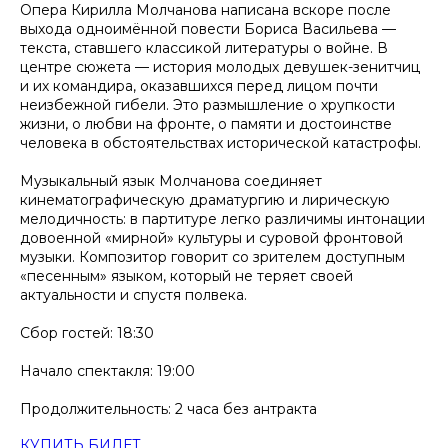
Опера Кирилла Молчанова написана вскоре после
выхода одноимённой повести Бориса Васильева —
текста, ставшего классикой литературы о войне. В
центре сюжета — история молодых девушек-зенитчиц
и их командира, оказавшихся перед лицом почти
неизбежной гибели. Это размышление о хрупкости
жизни, о любви на фронте, о памяти и достоинстве
человека в обстоятельствах исторической катастрофы.
Музыкальный язык Молчанова соединяет
кинематографическую драматургию и лирическую
мелодичность: в партитуре легко различимы интонации
довоенной «мирной» культуры и суровой фронтовой
музыки. Композитор говорит со зрителем доступным
«песенным» языком, который не теряет своей
актуальности и спустя полвека.
Сбор гостей: 18:30
Начало спектакля: 19:00
Продолжительность: 2 часа без антракта
КУПИТЬ БИЛЕТ