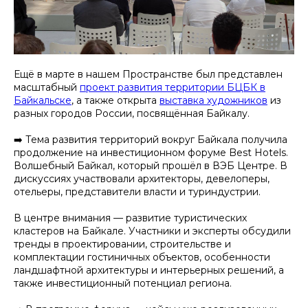
Ещё в марте в нашем Пространстве был представлен
масштабный
проект развития территории БЦБК в
Байкальске
, а также открыта
выставка художников
из
разных городов России, посвящённая Байкалу.
➡️ Тема развития территорий вокруг Байкала получила
продолжение на инвестиционном форуме Best Hotels.
Волшебный Байкал, который прошёл в ВЭБ Центре. В
дискуссиях участвовали архитекторы, девелоперы,
отельеры, представители власти и туриндустрии.
В центре внимания — развитие туристических
кластеров на Байкале. Участники и эксперты обсудили
тренды в проектировании, строительстве и
комплектации гостиничных объектов, особенности
ландшафтной архитектуры и интерьерных решений, а
также инвестиционный потенциал региона.