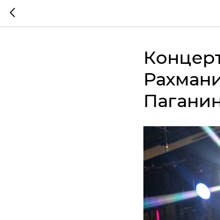
Концерт
Рахмани
Паганин