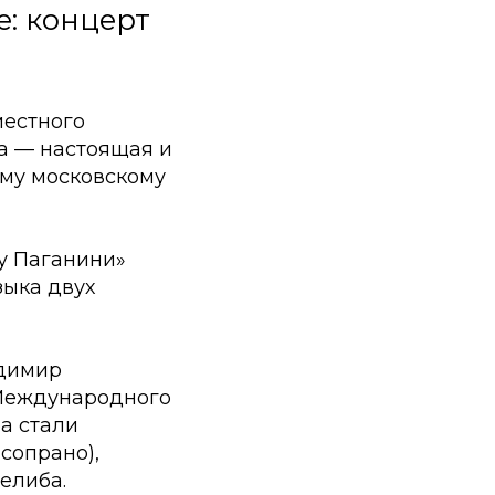
е: концерт
местного
ка — настоящая и
ому московскому
у Паганини»
ыка двух
адимир
 Международного
ра стали
сопрано),
елиба.