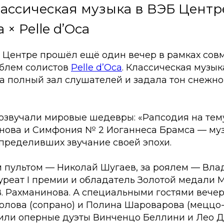
ассическая музыка в ВЭБ Центр
× Pelle d’Oca
Б Центре прошёл ещё один вечер в рамках сов
мблем солистов
Pelle d’Oca
. Классическая музы
а полный зал слушателей и задала тон снежн
озвучали мировые шедевры: «Рапсодия на тем
нова и Симфония № 2 Иоганнеса Брамса — муз
пределивших звучание своей эпохи.
 пультом — Николай Шугаев, за роялем — Вл
уреат I премии и обладатель Золотой медали
 В. Рахманинова. А специальными гостями вече
олова (сопрано) и Полина Шароварова (меццо-
или оперные дуэты Винченцо Беллини и Лео Д