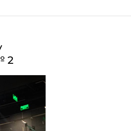
у
№ 2